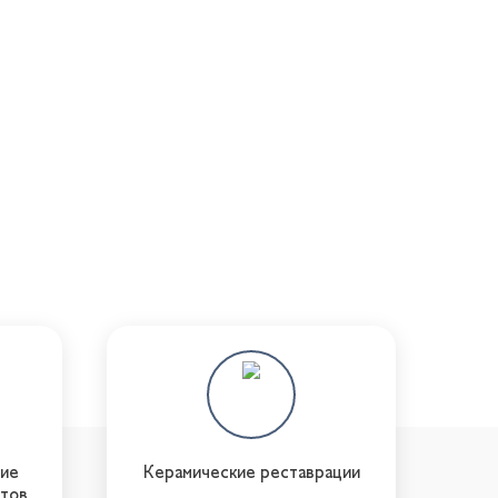
ние
Керамические реставрации
нтов