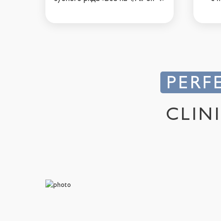
PERF
CLIN