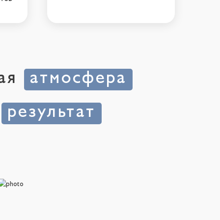
ная
атмосфера
й
результат