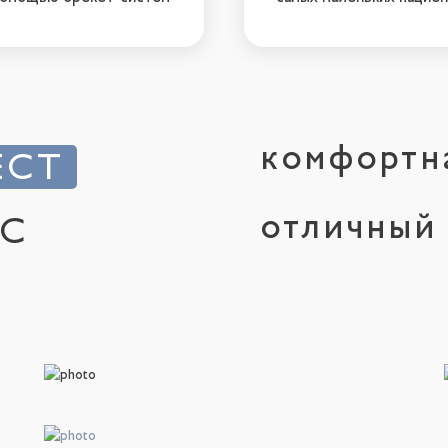
комфорт
ECT
отличны
IC