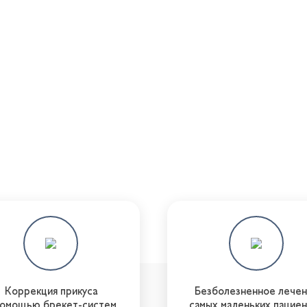
Коррекция прикуса
Безболезненное лече
помощью брекет-систем
самых маленьких пацие